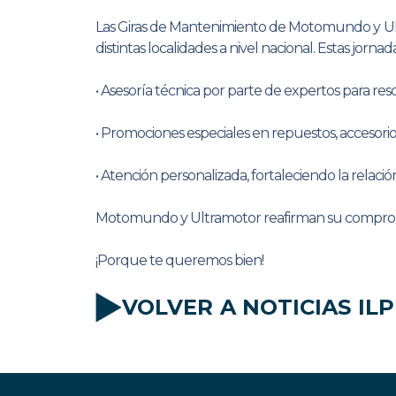
Las Giras de Mantenimiento de Motomundo y Ultr
distintas localidades a nivel nacional. Estas jornad
• Asesoría técnica por parte de expertos para re
• Promociones especiales en repuestos, accesorios 
• Atención personalizada, fortaleciendo la relació
Motomundo y Ultramotor reafirman su compromiso
¡Porque te queremos bien!
VOLVER A NOTICIAS ILP