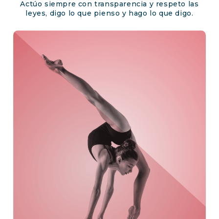
Actúo siempre con transparencia y respeto las
leyes, digo lo que pienso y hago lo que digo.