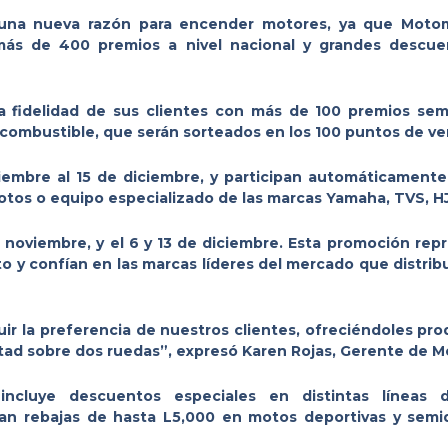
en una nueva razón para encender motores, ya que Mot
ás de 400 premios a nivel nacional y grandes descuen
la fidelidad de sus clientes con más de 100 premios sema
ombustible, que serán sorteados en los 100 puntos de vent
iembre al 15 de diciembre, y participan automáticamente 
motos o equipo especializado de las marcas Yamaha, TVS, H
de noviembre, y el 6 y 13 de diciembre. Esta promoción re
to y confían en las marcas líderes del mercado que dist
r la preferencia de nuestros clientes, ofreciéndoles pro
ertad sobre dos ruedas”, expresó Karen Rojas, Gerente de
cluye descuentos especiales en distintas líneas d
can rebajas de hasta L5,000 en motos deportivas y semi