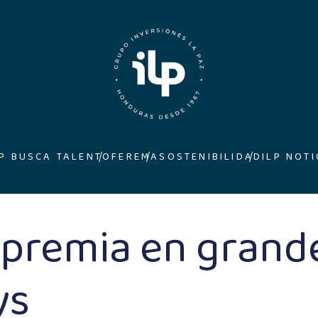
LP BUSCA TALENTO
FEREMA
SOSTENIBILIDAD
ILP NOTI
remia en grande
ys