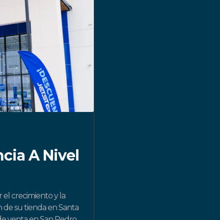
cia A Nivel
 el crecimiento y la
 de su tienda en Santa
de venta en San Pedro