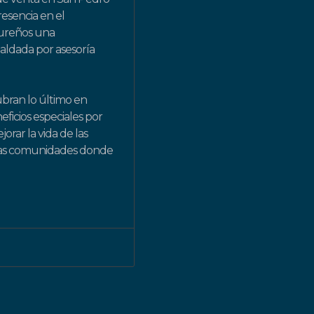
resencia en el
dureños una
aldada por asesoría
ubran lo último en
eficios especiales por
rar la vida de las
 las comunidades donde