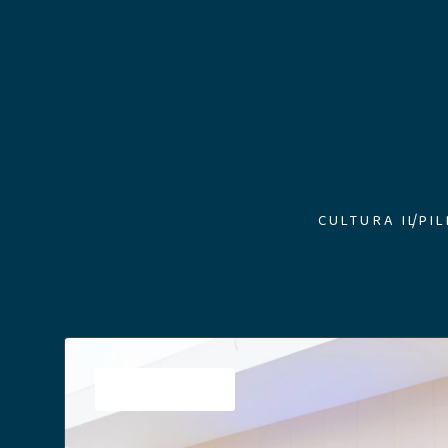
CULTURA ILP
I
Sin categoría