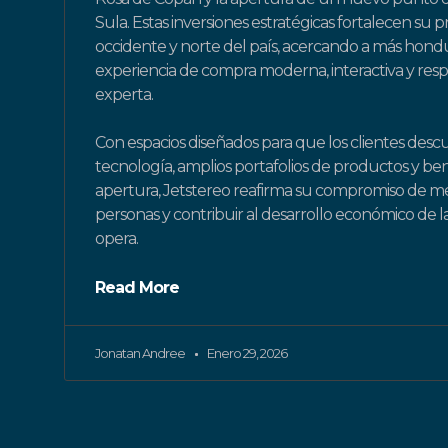
Sula. Estas inversiones estratégicas fortalecen su p
occidente y norte del país, acercando a más hon
experiencia de compra moderna, interactiva y resp
experta.
Con espacios diseñados para que los clientes desc
tecnología, amplios portafolios de productos y ben
apertura, Jetstereo reafirma su compromiso de mejo
personas y contribuir al desarrollo económico de
opera.
Read More
Jonatan Andree
Enero 29, 2026